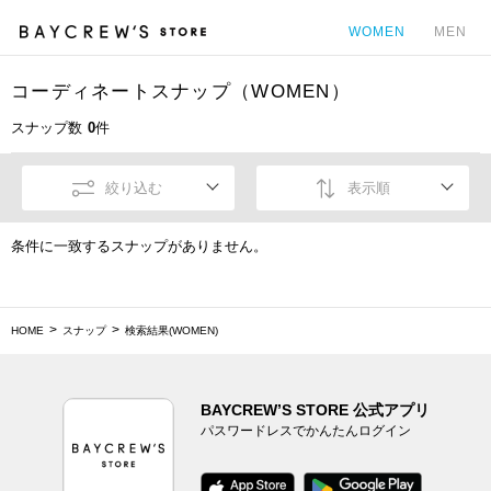
WOMEN
MEN
コーディネートスナップ（WOMEN）
カ
スナップ数
0
件
絞り込む
表示順
条件に一致するスナップがありません。
HOME
スナップ
検索結果(WOMEN)
BAYCREW’S STORE 公式アプリ
パスワードレスでかんたんログイン