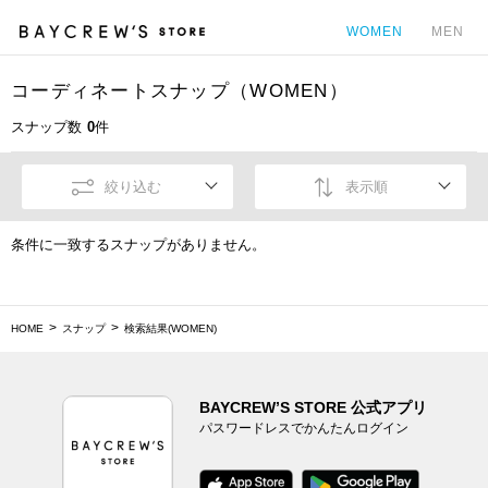
WOMEN
MEN
コーディネートスナップ（WOMEN）
カ
スナップ数
0
件
絞り込む
表示順
条件に一致するスナップがありません。
HOME
スナップ
検索結果(WOMEN)
BAYCREW’S STORE 公式アプリ
パスワードレスでかんたんログイン