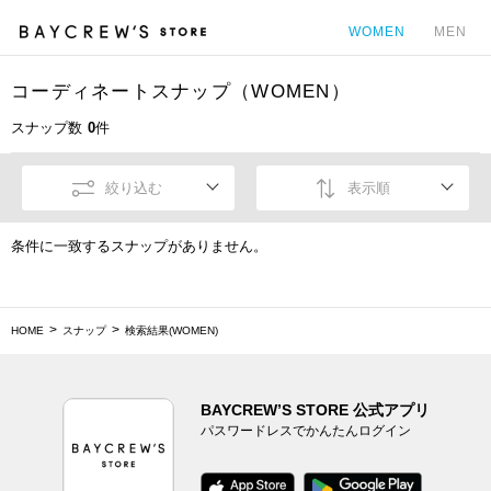
WOMEN
MEN
コーディネートスナップ（WOMEN）
カ
スナップ数
0
件
絞り込む
表示順
条件に一致するスナップがありません。
HOME
スナップ
検索結果(WOMEN)
BAYCREW’S STORE 公式アプリ
パスワードレスでかんたんログイン