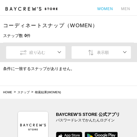
WOMEN
MEN
コーディネートスナップ（WOMEN）
カ
スナップ数
0
件
絞り込む
表示順
条件に一致するスナップがありません。
HOME
スナップ
検索結果(WOMEN)
BAYCREW’S STORE 公式アプリ
パスワードレスでかんたんログイン