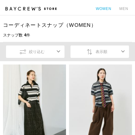
WOMEN
MEN
コーディネートスナップ（WOMEN）
カ
スナップ数
4
件
絞り込む
表示順