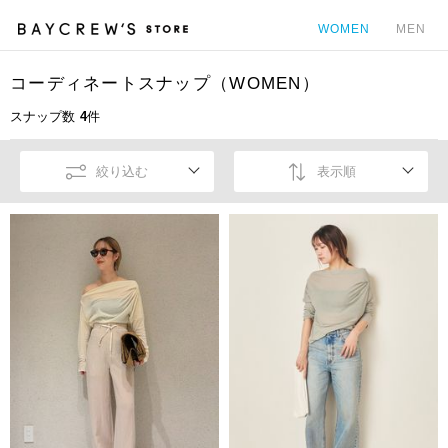
WOMEN
MEN
コーディネートスナップ（WOMEN）
カ
スナップ数
4
件
絞り込む
表示順