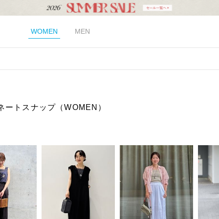
WOMEN
MEN
ネートスナップ（WOMEN）