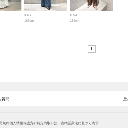
IENA
IENA
163cm
159cm
1
る質問
用規約
個人情報保護方針
特定商取引法・古物営業法に基づく表示