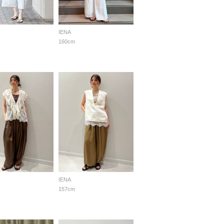
IENA
160cm
IENA
157cm