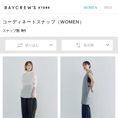
WOMEN
MEN
コーディネートスナップ（WOMEN）
カ
スナップ数
9
件
絞り込む
表示順