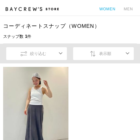
WOMEN
MEN
コーディネートスナップ（WOMEN）
カ
スナップ数
1
件
絞り込む
表示順