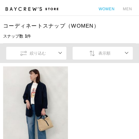
WOMEN
MEN
コーディネートスナップ（WOMEN）
カ
スナップ数
1
件
絞り込む
表示順