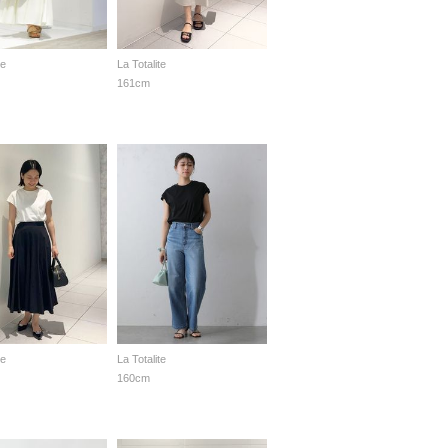
te
La Totalite
161cm
te
La Totalite
160cm