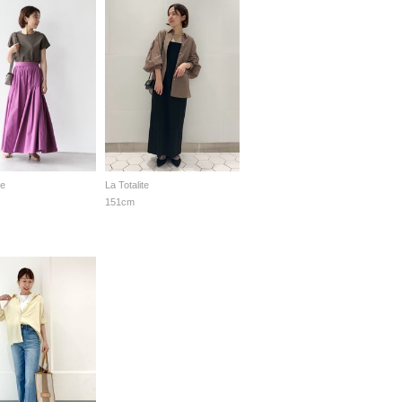
te
La Totalite
151cm