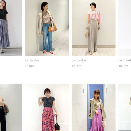
La Totalite
La Totalite
La Totali
151cm
161cm
151cm