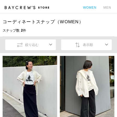
WOMEN
MEN
コーディネートスナップ（WOMEN）
カ
スナップ数
2
件
絞り込む
表示順