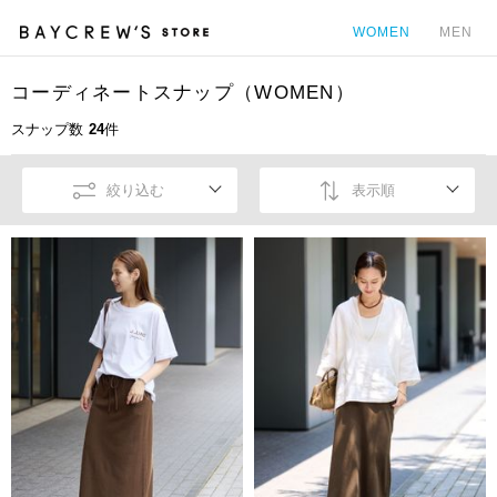
WOMEN
MEN
コーディネートスナップ（WOMEN）
カ
スナップ数
24
件
絞り込む
表示順