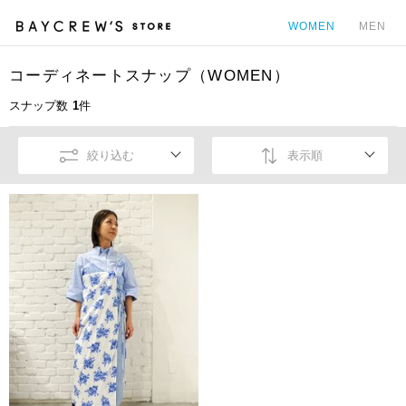
WOMEN
MEN
コーディネートスナップ（WOMEN）
カ
スナップ数
1
件
絞り込む
表示順