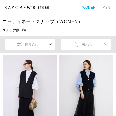
WOMEN
MEN
コーディネートスナップ（WOMEN）
カ
スナップ数
8
件
絞り込む
表示順