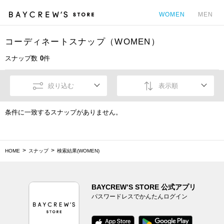
WOMEN
MEN
コーディネートスナップ（WOMEN）
カ
スナップ数
0
件
絞り込む
表示順
条件に一致するスナップがありません。
HOME
スナップ
検索結果(WOMEN)
BAYCREW’S STORE 公式アプリ
パスワードレスでかんたんログイン