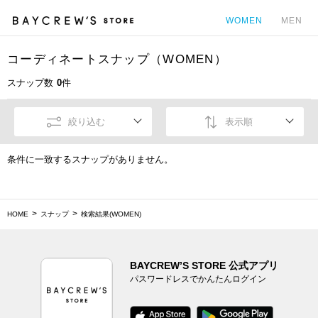
WOMEN
MEN
コーディネートスナップ（WOMEN）
カ
スナップ数
0
件
絞り込む
表示順
条件に一致するスナップがありません。
HOME
スナップ
検索結果(WOMEN)
BAYCREW’S STORE 公式アプリ
パスワードレスでかんたんログイン