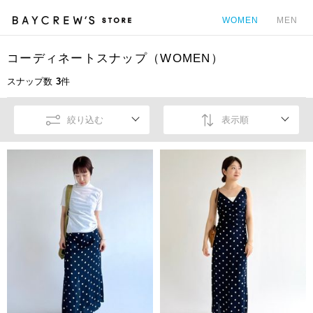
WOMEN
MEN
コーディネートスナップ（WOMEN）
カ
スナップ数
3
件
絞り込む
表示順