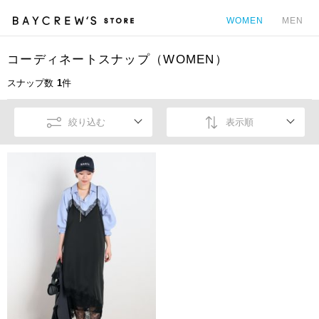
WOMEN
MEN
コーディネートスナップ（WOMEN）
カ
スナップ数
1
件
絞り込む
表示順