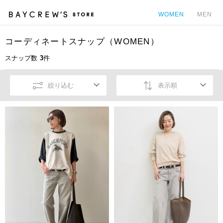
WOMEN
MEN
コーディネートスナップ（WOMEN）
カ
スナップ数
3
件
絞り込む
表示順