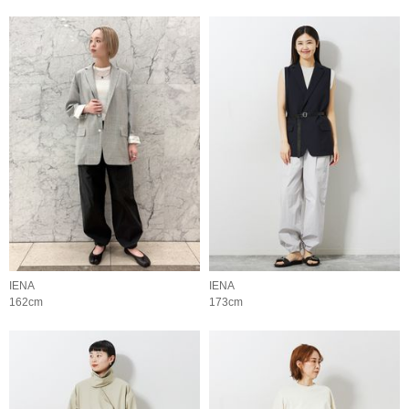
IENA
IENA
162cm
173cm