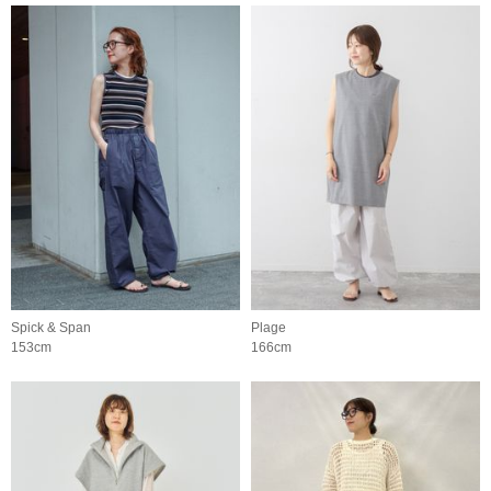
Spick & Span
Plage
153cm
166cm