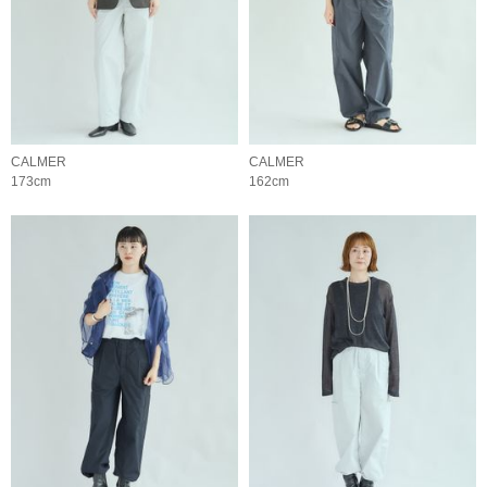
CALMER
CALMER
173cm
162cm