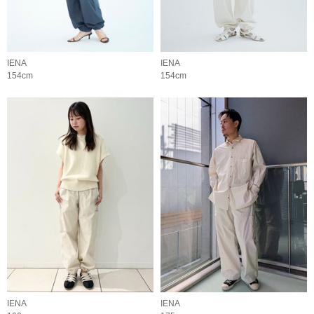
IENA
IENA
154cm
154cm
IENA
IENA