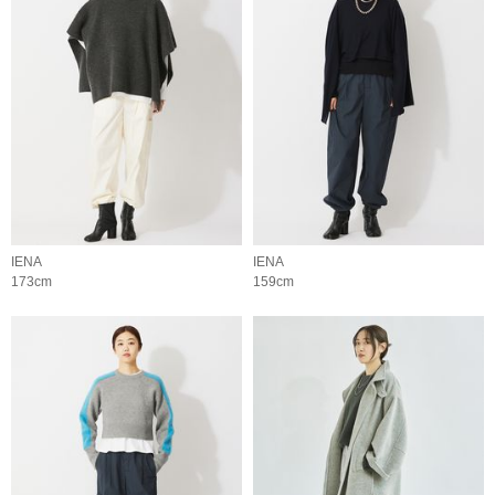
IENA
IENA
173cm
159cm