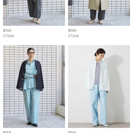
IENA
IENA
171cm
171cm
IENA
IENA