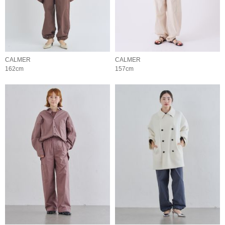
CALMER
CALMER
162cm
157cm