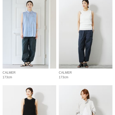
CALMER
CALMER
173cm
173cm