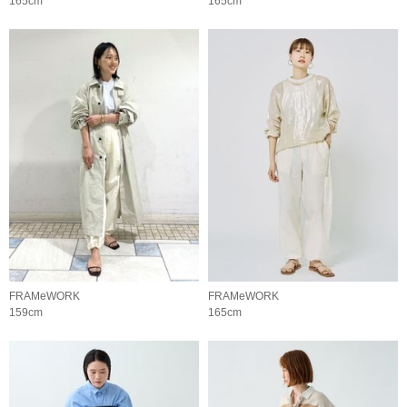
165cm
165cm
FRAMeWORK
FRAMeWORK
159cm
165cm