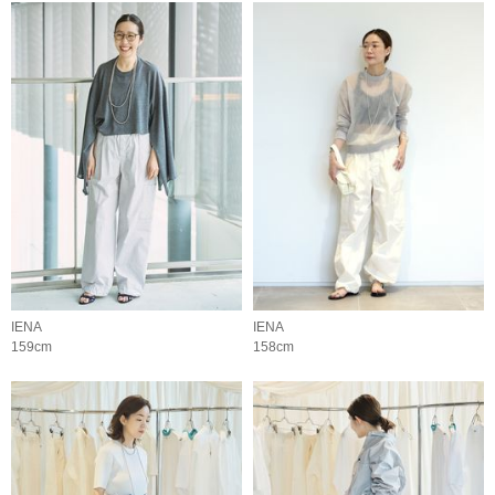
IENA
IENA
159cm
158cm