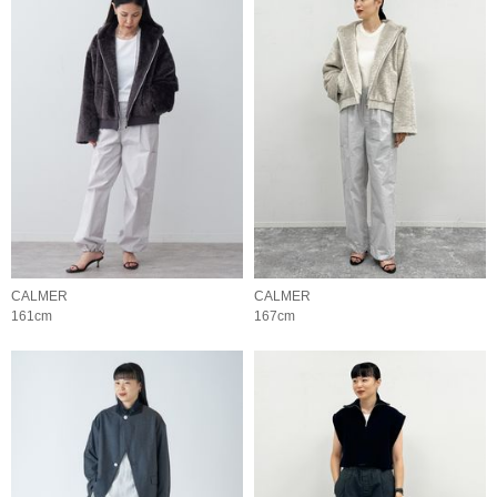
CALMER
CALMER
161cm
167cm