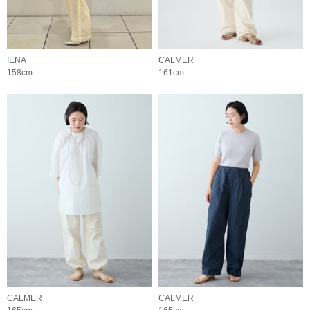
IENA
CALMER
158cm
161cm
CALMER
CALMER