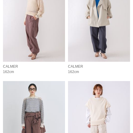
CALMER
CALMER
162cm
162cm