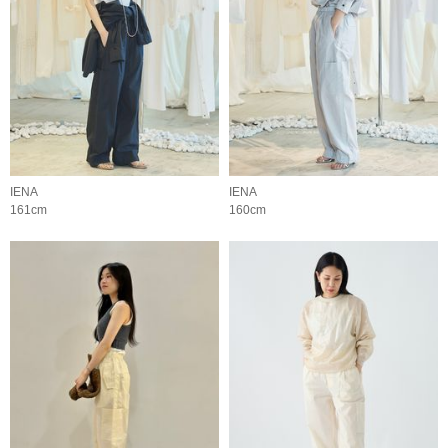
IENA
IENA
161cm
160cm