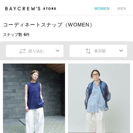
WOMEN
MEN
コーディネートスナップ（WOMEN）
カ
スナップ数
6
件
絞り込む
表示順