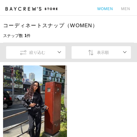
WOMEN
MEN
コーディネートスナップ（WOMEN）
カ
スナップ数
1
件
絞り込む
表示順