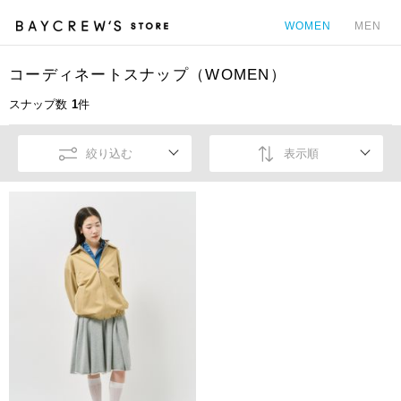
WOMEN
MEN
コーディネートスナップ（WOMEN）
カ
スナップ数
1
件
絞り込む
表示順