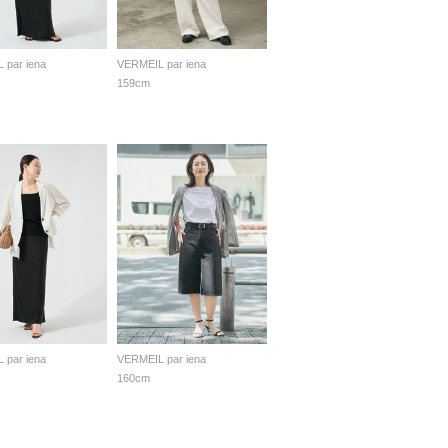
 par iena
VERMEIL par iena
159cm
 par iena
VERMEIL par iena
160cm