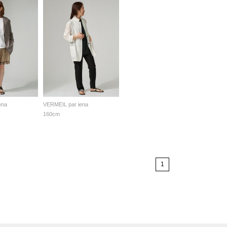
ena
VERMEIL par iena
160cm
1