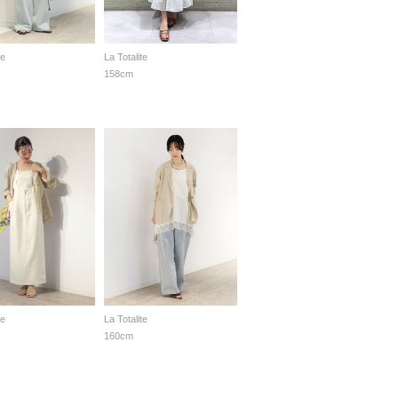
te
La Totalite
158cm
te
La Totalite
160cm