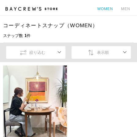
WOMEN
MEN
コーディネートスナップ（WOMEN）
カ
スナップ数
1
件
絞り込む
表示順