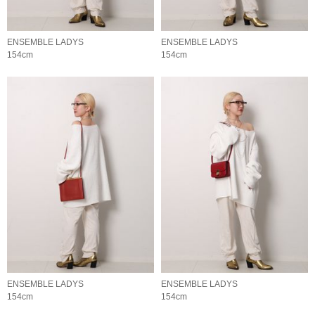
ENSEMBLE LADYS
ENSEMBLE LADYS
154cm
154cm
ENSEMBLE LADYS
ENSEMBLE LADYS
154cm
154cm