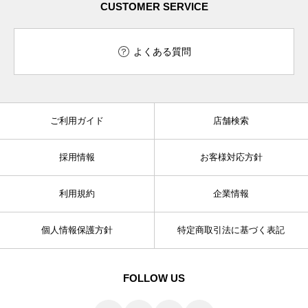
CUSTOMER SERVICE
よくある質問
ご利用ガイド
店舗検索
採用情報
お客様対応方針
利用規約
企業情報
個人情報保護方針
特定商取引法に基づく表記
FOLLOW US