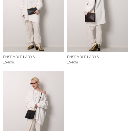
ENSEMBLE LADYS
ENSEMBLE LADYS
154cm
154cm