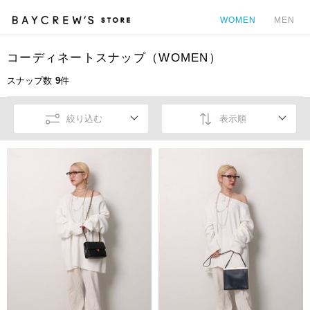
WOMEN
MEN
コーディネートスナップ（WOMEN）
カ
スナップ数
9
件
絞り込む
表示順