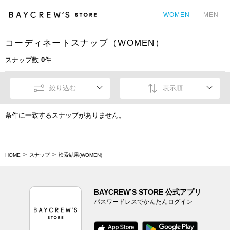
WOMEN
MEN
コーディネートスナップ（WOMEN）
カ
スナップ数
0
件
絞り込む
表示順
条件に一致するスナップがありません。
HOME
スナップ
検索結果(WOMEN)
BAYCREW’S STORE 公式アプリ
パスワードレスでかんたんログイン