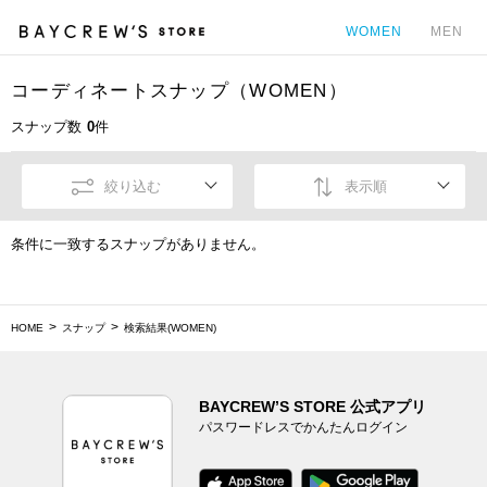
WOMEN
MEN
コーディネートスナップ（WOMEN）
カ
スナップ数
0
件
絞り込む
表示順
条件に一致するスナップがありません。
HOME
スナップ
検索結果(WOMEN)
BAYCREW’S STORE 公式アプリ
パスワードレスでかんたんログイン