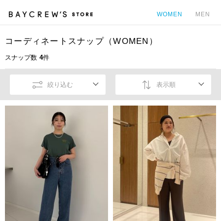
WOMEN
MEN
コーディネートスナップ（WOMEN）
カ
スナップ数
4
件
絞り込む
表示順