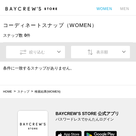
WOMEN
MEN
コーディネートスナップ（WOMEN）
カ
スナップ数
0
件
絞り込む
表示順
条件に一致するスナップがありません。
HOME
スナップ
検索結果(WOMEN)
BAYCREW’S STORE 公式アプリ
パスワードレスでかんたんログイン