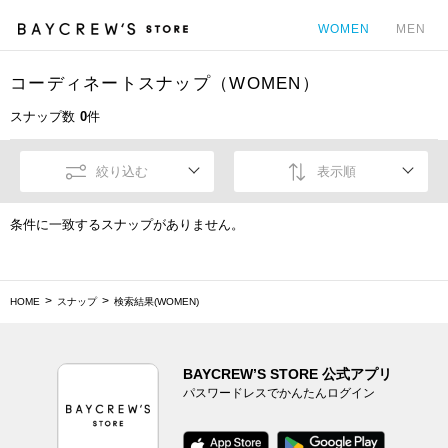
WOMEN
MEN
コーディネートスナップ（WOMEN）
カ
スナップ数
0
件
絞り込む
表示順
条件に一致するスナップがありません。
HOME
スナップ
検索結果(WOMEN)
BAYCREW’S STORE 公式アプリ
パスワードレスでかんたんログイン