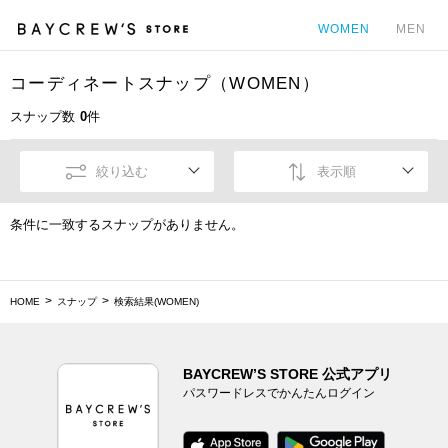
WOMEN
MEN
コーディネートスナップ（WOMEN）
カ
スナップ数
0
件
絞り込む
表示順
条件に一致するスナップがありません。
HOME
スナップ
検索結果(WOMEN)
BAYCREW’S STORE 公式アプリ
パスワードレスでかんたんログイン