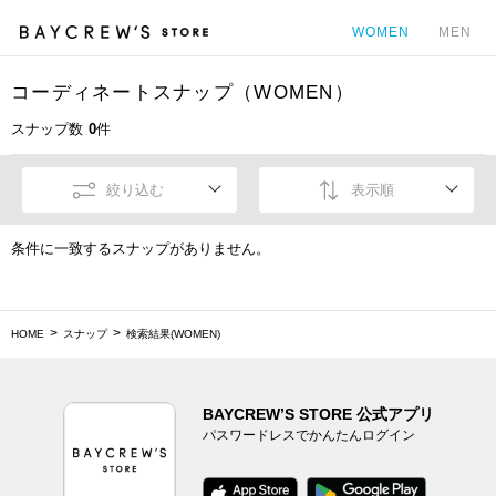
WOMEN
MEN
コーディネートスナップ（WOMEN）
カ
スナップ数
0
件
絞り込む
表示順
条件に一致するスナップがありません。
HOME
スナップ
検索結果(WOMEN)
BAYCREW’S STORE 公式アプリ
パスワードレスでかんたんログイン