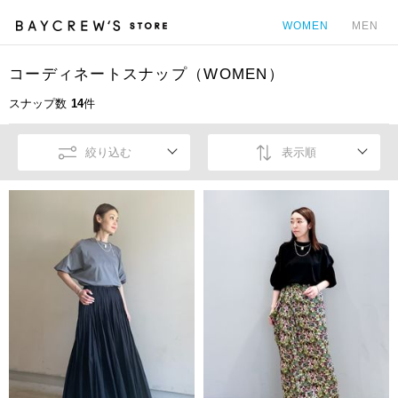
WOMEN
MEN
コーディネートスナップ（WOMEN）
カ
スナップ数
14
件
絞り込む
表示順