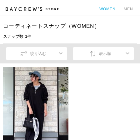
WOMEN
MEN
コーディネートスナップ（WOMEN）
カ
スナップ数
1
件
絞り込む
表示順