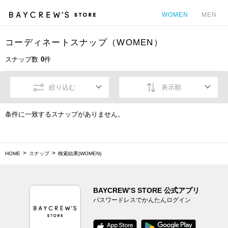
WOMEN
MEN
コーディネートスナップ（WOMEN）
カ
スナップ数
0
件
絞り込む
表示順
条件に一致するスナップがありません。
HOME
スナップ
検索結果(WOMEN)
BAYCREW’S STORE 公式アプリ
パスワードレスでかんたんログイン