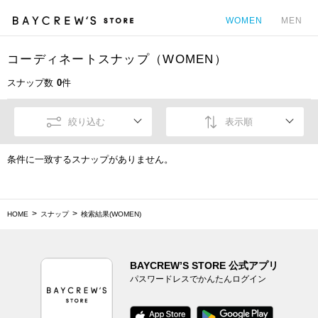
WOMEN
MEN
コーディネートスナップ（WOMEN）
カ
スナップ数
0
件
絞り込む
表示順
条件に一致するスナップがありません。
HOME
スナップ
検索結果(WOMEN)
BAYCREW’S STORE 公式アプリ
パスワードレスでかんたんログイン