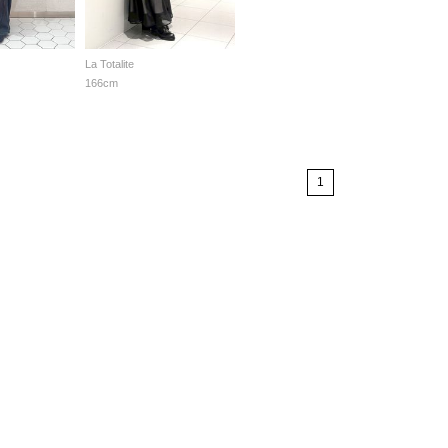
La Totalite
166cm
1