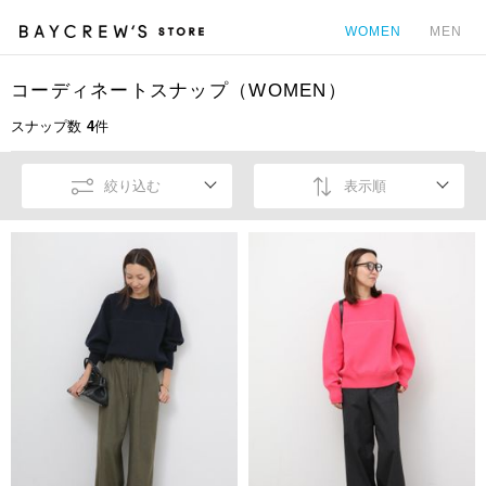
WOMEN
MEN
コーディネートスナップ（WOMEN）
カ
スナップ数
4
件
絞り込む
表示順