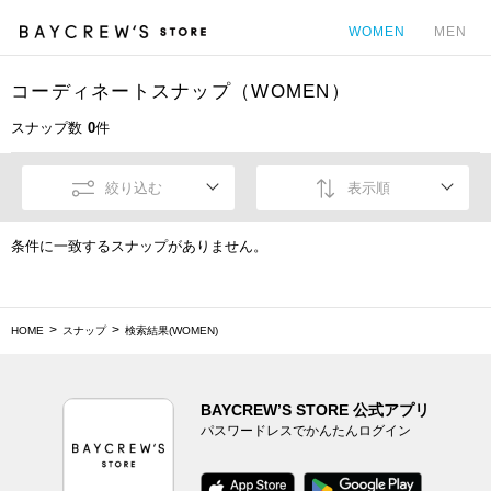
WOMEN
MEN
コーディネートスナップ（WOMEN）
カ
スナップ数
0
件
絞り込む
表示順
条件に一致するスナップがありません。
HOME
スナップ
検索結果(WOMEN)
BAYCREW’S STORE 公式アプリ
パスワードレスでかんたんログイン