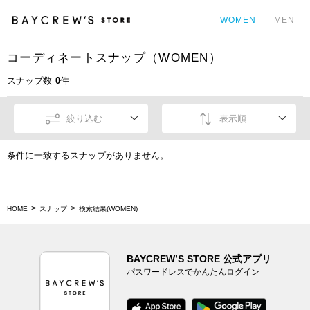
WOMEN
MEN
コーディネートスナップ（WOMEN）
カ
スナップ数
0
件
絞り込む
表示順
条件に一致するスナップがありません。
HOME
スナップ
検索結果(WOMEN)
BAYCREW’S STORE 公式アプリ
パスワードレスでかんたんログイン