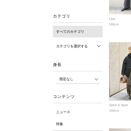
カテゴリ
Lilas
168cm
すべてのカテゴリ
カテゴリを選択する
身長
コンテンツ
Spick & Span
160cm
ニュース
特集