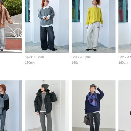
Spick & Span
Spick & Span
Spick &
160cm
160cm
160cm