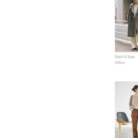
Spick & Span
158cm