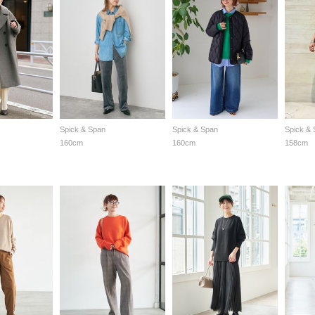
Spick & Span
Spick & Span
Spick &
160cm
160cm
158cm