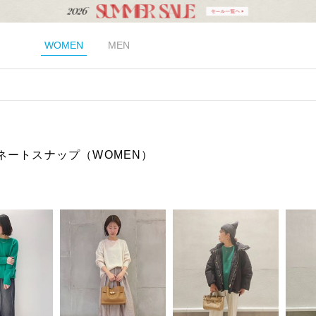
WOMEN
MEN
ネートスナップ（WOMEN）