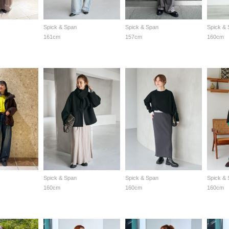
Spick & Span
Spick & Span
Spick &
161cm
157cm
160cm
Spick & Span
Spick & Span
Spick &
160cm
160cm
160cm