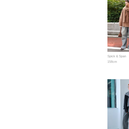
Spick & Span
158cm