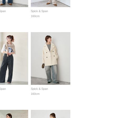
 Span
Spick & Span
160cm
 Span
Spick & Span
160cm