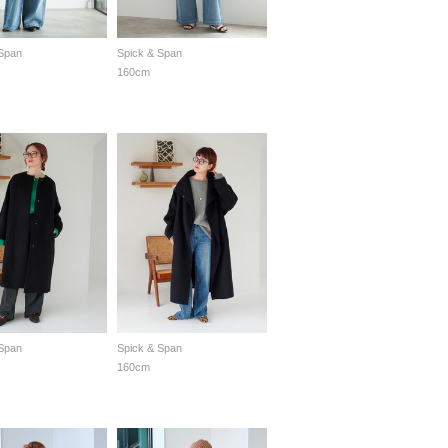
 Span
Spick & Span
160cm
 Span
Spick & Span
160cm