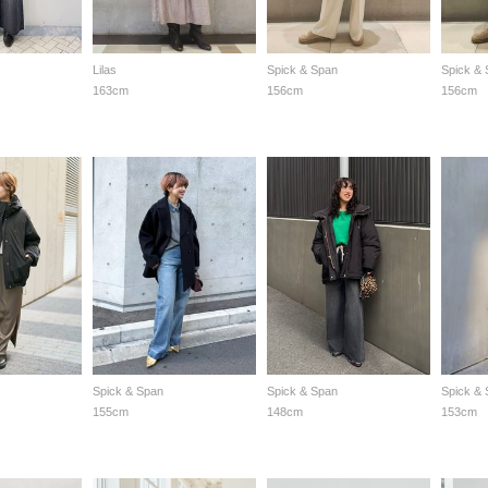
Lilas
Spick & Span
Spick &
163cm
156cm
156cm
Spick & Span
Spick & Span
Spick &
155cm
148cm
153cm