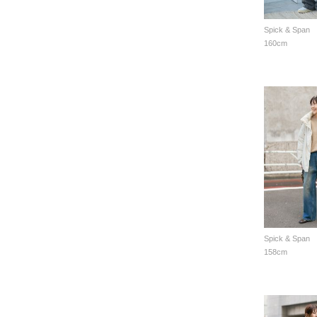
Spick & Span
160cm
Spick & Span
158cm