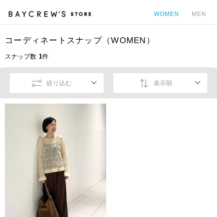
WOMEN
MEN
コーディネートスナップ（WOMEN）
カ
スナップ数
1
件
絞り込む
表示順