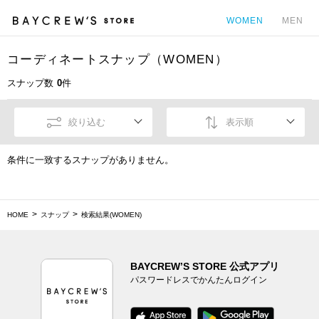
WOMEN
MEN
コーディネートスナップ（WOMEN）
カ
スナップ数
0
件
絞り込む
表示順
条件に一致するスナップがありません。
HOME
スナップ
検索結果(WOMEN)
BAYCREW’S STORE 公式アプリ
パスワードレスでかんたんログイン