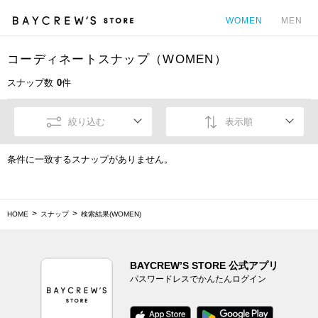
WOMEN
MEN
コーディネートスナップ（WOMEN）
カ
スナップ数
0
件
絞り込む
表示順
条件に一致するスナップがありません。
HOME
スナップ
検索結果(WOMEN)
BAYCREW’S STORE 公式アプリ
パスワードレスでかんたんログイン