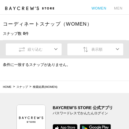
WOMEN
MEN
コーディネートスナップ（WOMEN）
カ
スナップ数
0
件
絞り込む
表示順
条件に一致するスナップがありません。
HOME
スナップ
検索結果(WOMEN)
BAYCREW’S STORE 公式アプリ
パスワードレスでかんたんログイン