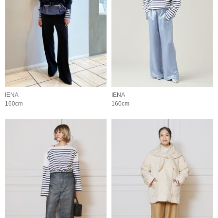
IENA
IENA
160cm
160cm