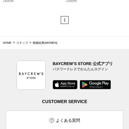
160cm
156cm
1
HOME
スナップ
検索結果(WOMEN)
BAYCREW’S STORE 公式アプリ
パスワードレスでかんたんログイン
CUSTOMER SERVICE
よくある質問