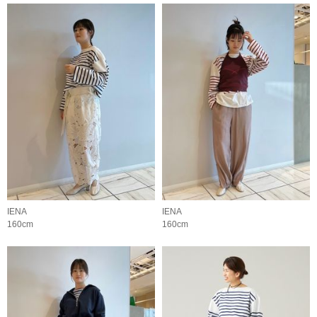
IENA
IENA
160cm
160cm