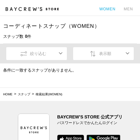
WOMEN
MEN
コーディネートスナップ（WOMEN）
カ
スナップ数
0
件
絞り込む
表示順
条件に一致するスナップがありません。
HOME
スナップ
検索結果(WOMEN)
BAYCREW’S STORE 公式アプリ
パスワードレスでかんたんログイン